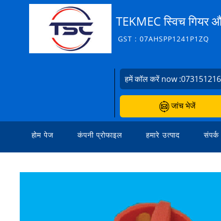
TEKMEC स्विच गियर और
GST : 07AHSPP1241P1ZQ
हमें कॉल करें now :
07315121
जांच भेजें
होम पेज
कंपनी प्रोफाइल
हमारे उत्पाद
संपर्क