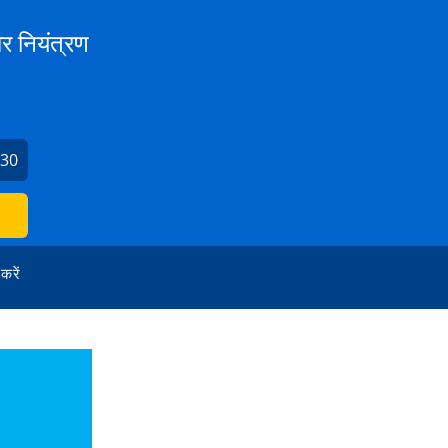
 नियंत्रण
630
 करें