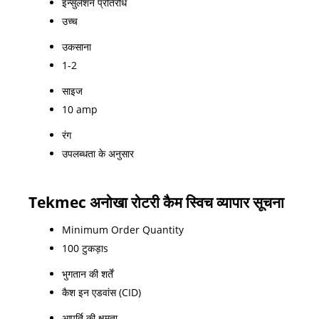
इन्सुलेशन प्रतिरोध
उच्च
उकसाना
1-2
साइज
10 amp
रंग
उपलब्धता के अनुसार
Tekmec अनोखा रोटरी कैम स्विच व्यापार सूचना
Minimum Order Quantity
100 टुकड़ाs
भुगतान की शर्तें
कैश इन एडवांस (CID)
आपूर्ति की क्षमता